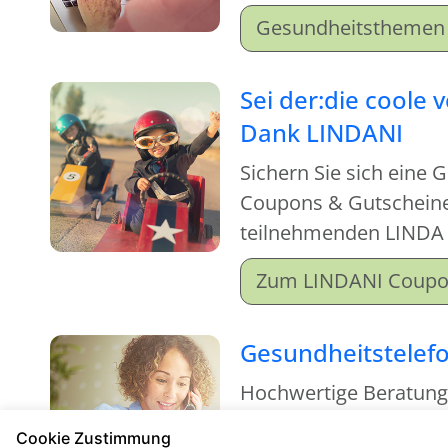
einfach mal rein und m
Gesundheitsthemen 
Sei der:die coole 
Dank LINDANI
Sichern Sie sich eine 
Coupons & Gutscheinen
teilnehmenden LINDA
Zum LINDANI Coup
Gesundheitstelef
Hochwertige Beratun
kostenfrei
Cookie Zustimmung