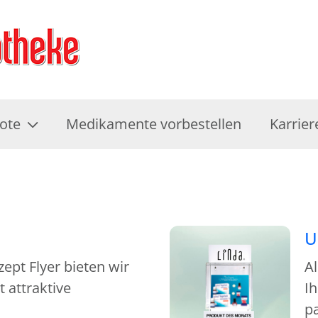
ote
Medikamente vorbestellen
Karrier
U
pt Flyer bieten wir
A
 attraktive
Ih
p