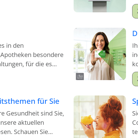
S
M
Mi
D
es in den
Ih
 Apotheken besondere
in
tungen, für die es
ko
kommen.
je
tsthemen für Sie
S
re Gesundheit sind Sie,
Si
nsere aktuellen
C
sen. Schauen Sie
t