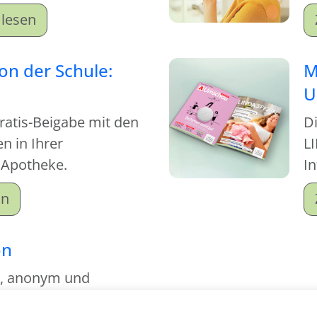
achen Sie sich schlau!
lesen
von der Schule:
M
U
Gratis-Beigabe mit den
D
 in Ihrer
LI
 Apotheke.
I
on
on
g, anonym und