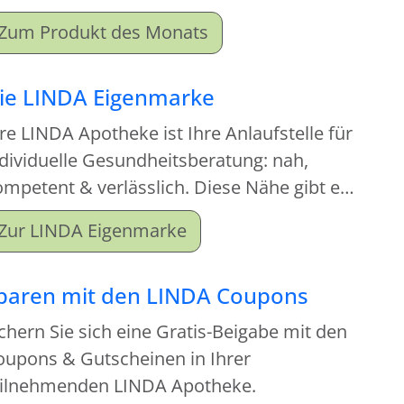
ortiment an. Beim Kauf dieses
Zum Produkt des Monats
onatsproduktes erhalten Sie einen
tgabeartikel gratis dazu.
ie LINDA Eigenmarke
re LINDA Apotheke ist Ihre Anlaufstelle für
dividuelle Gesundheitsberatung: nah,
mpetent & verlässlich. Diese Nähe gibt es
tzt auch für Ihre Hausapotheke!
Zur LINDA Eigenmarke
paren mit den LINDA Coupons
chern Sie sich eine Gratis-Beigabe mit den
oupons & Gutscheinen in Ihrer
eilnehmenden LINDA Apotheke.