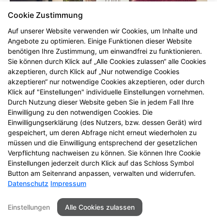
Cookie Zustimmung
Auf unserer Website verwenden wir Cookies, um Inhalte und
Angebote zu optimieren. Einige Funktionen dieser Website
benötigen Ihre Zustimmung, um einwandfrei zu funktionieren.
Bitte beachten Sie bei der Bestellung Ihrer
Sie können durch Klick auf „Alle Cookies zulassen“ alle Cookies
Medikamente folgenden Hinweis:
akzeptieren, durch Klick auf „Nur notwendige Cookies
akzeptieren“ nur notwendige Cookies akzeptieren, oder durch
Der Medikamentenbotendienst stellt einen
Klick auf "Einstellungen" individuelle Einstellungen vornehmen.
komplexen Vorgang dar, sodass die Zustellung Ihrer
Durch Nutzung dieser Website geben Sie in jedem Fall Ihre
Medikamente bis zu zwei Werktagen dauern kann.
Einwilligung zu den notwendigen Cookies. Die
Bitte berücksichtigen Sie dies bei dringlich benötigten
Einwilligungserklärung (des Nutzers, bzw. dessen Gerät) wird
Medikamenten.
gespeichert, um deren Abfrage nicht erneut wiederholen zu
müssen und die Einwilligung entsprechend der gesetzlichen
Vielen Dank für Ihr Verständnis!
Verpflichtung nachweisen zu können. Sie können Ihre Cookie
Einstellungen jederzeit durch Klick auf das Schloss Symbol
Button am Seitenrand anpassen, verwalten und widerrufen.
Datenschutz
Impressum
Seitenübersicht
Kontakt
Impressum
Einstellungen
Alle Cookies zulassen
Datenschutz
Barrierefreiheit